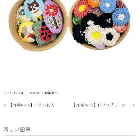
2023-11-24 ｜ Posted in
作業案内
＜ 【作業No.6】チラシ封入
【作業No.8】ドリップコーヒー ＞
新しい記事