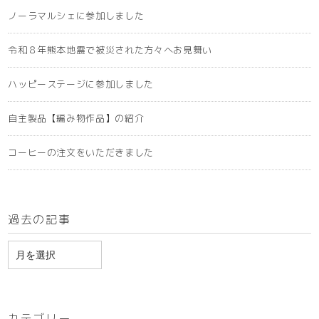
ノーラマルシェに参加しました
令和８年熊本地震で被災された方々へお見舞い
ハッピーステージに参加しました
自主製品【編み物作品】の紹介
コーヒーの注文をいただきました
過去の記事
ア
ー
カ
カテゴリー