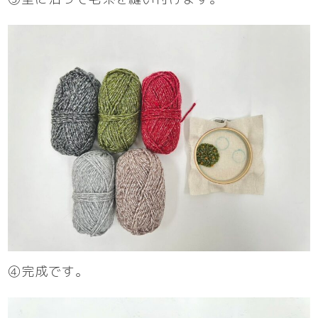
④完成です。