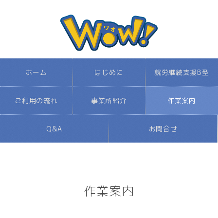
ホーム
はじめに
就労継続支援B型
ご利用の流れ
事業所紹介
作業案内
Q&A
お問合せ
作業案内