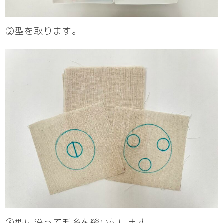
②型を取ります。
③型に沿って毛糸を縫い付けます。