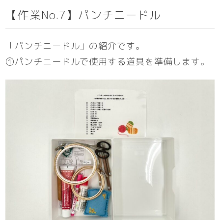
【作業No.7】パンチニードル
「パンチニードル」の紹介です。
①パンチニードルで使用する道具を準備します。