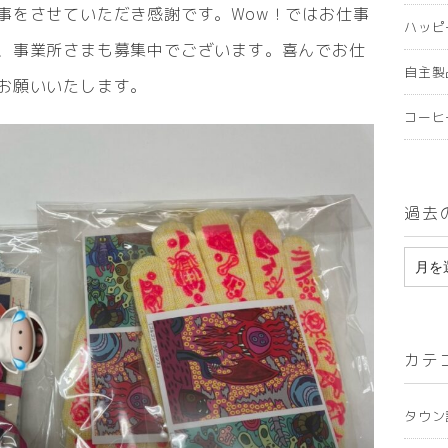
事をさせていただき感謝です。Wow！ではお仕事
ハッピ
、事業所さまも募集中でございます。喜んでお仕
自主製
お願いいたします。
コーヒ
過去
ア
ー
カ
カテ
イ
ブ
タウン