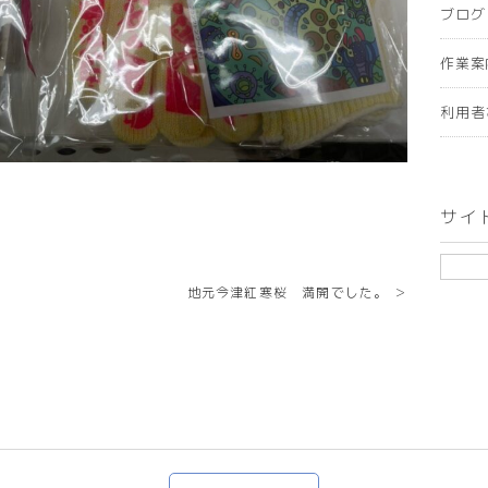
ブログ
作業案
利用者
サイ
地元今津紅寒桜 満開でした。 ＞