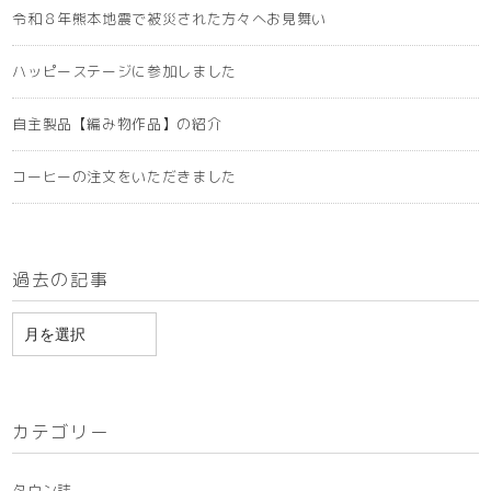
令和８年熊本地震で被災された方々へお見舞い
ハッピーステージに参加しました
自主製品【編み物作品】の紹介
コーヒーの注文をいただきました
過去の記事
ア
ー
カ
イ
カテゴリー
ブ
タウン誌