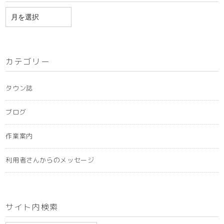
ア
ー
カ
イ
カテゴリー
ブ
タウン誌
ブログ
作業案内
利用者さんからのメッセージ
サイト内検索