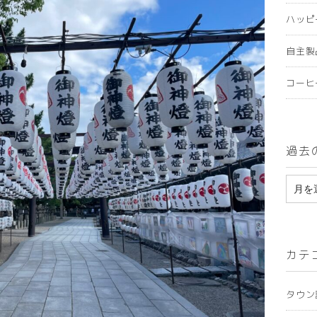
ハッピ
自主製
コーヒ
過去
ア
ー
カ
カテ
イ
ブ
タウン