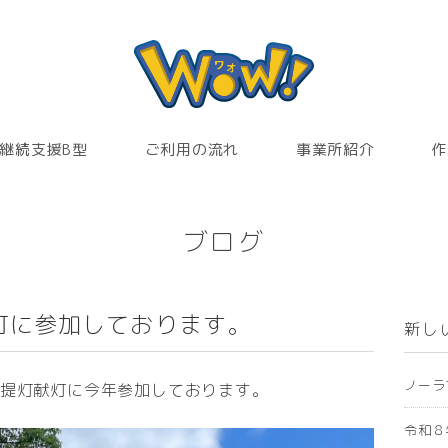
継続支援B型
ご利用の流れ
事業所紹介
作
ブログ
灯に参加しております。
新し
ノーラ
の提灯献灯に今年参加しております。
令和８