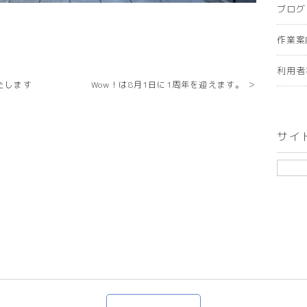
ブログ
作業案
利用者
たします
Wow！は8月1日に1周年を迎えます。 ＞
サイ