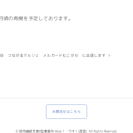
0月頃の再開を予定しております。
7日 つながるマルシェ メルカードむこがわ に出店します ＞
お問合せはこちら
© 就労継続支援B型事業所 Wow！・ワオ！(西宮). All Rights Reserved.