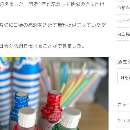
年を迎えました。開所1年を記念して地域の方に向け
令和８
ハッピ
客様に日頃の感謝を込めて無料提供させていただ
自主製
日頃の感謝を伝えることができました。
過去
ア
ー
カ
カテ
イ
ブ
タウン