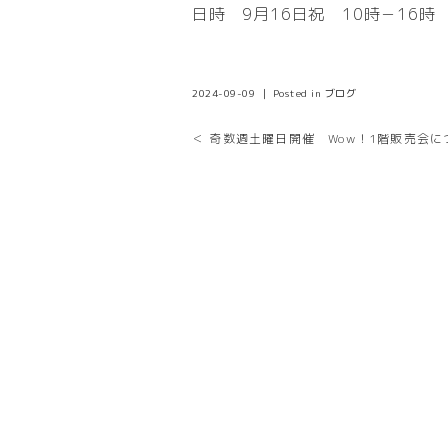
日時 9月16日祝 10時－16
2024-09-09 ｜ Posted in
ブログ
＜ 奇数週土曜日開催 Wow！1階販売会に