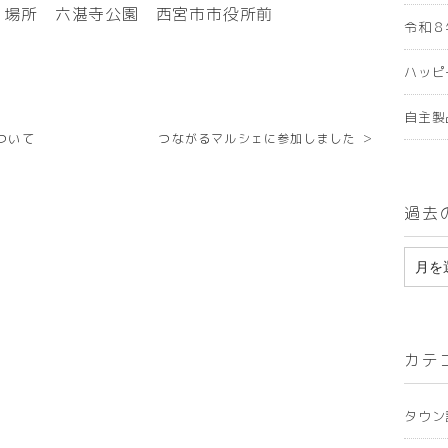
時 場所 六湛寺公園 西宮市市役所前
令和８
ハッピ
自主製
ついて
つながるマルシェに参加しました ＞
過去
ア
ー
カ
カテ
イ
ブ
タウン