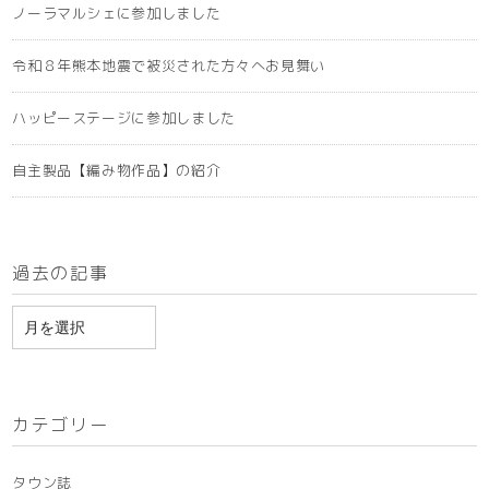
ノーラマルシェに参加しました
令和８年熊本地震で被災された方々へお見舞い
ハッピーステージに参加しました
自主製品【編み物作品】の紹介
過去の記事
ア
ー
カ
イ
カテゴリー
ブ
タウン誌