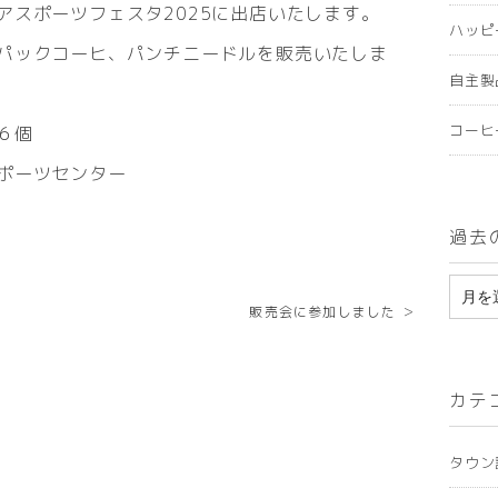
アスポーツフェスタ2025に出店いたします。
ハッピ
パックコーヒ、パンチニードルを販売いたしま
自主製
コーヒ
６個
ポーツセンター
過去
ア
販売会に参加しました ＞
ー
カ
カテ
イ
ブ
タウン