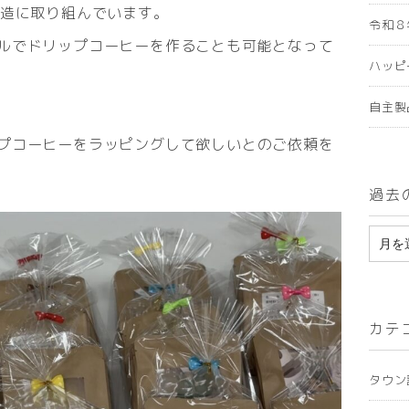
製造に取り組んでいます。
令和８
ルでドリップコーヒーを作ることも可能となって
ハッピ
自主製
プコーヒーをラッピングして欲しいとのご依頼を
過去
ア
ー
カ
カテ
イ
ブ
タウン